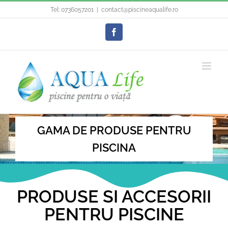
Skip
Tel:
0736057201
|
contact@piscineaqualife.ro
to
content
Facebook
GAMA DE PRODUSE PENTRU
PISCINA
PRODUSE SI ACCESORII
PENTRU PISCINE