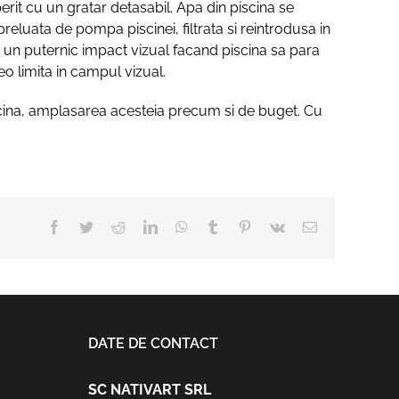
erit cu un gratar detasabil. Apa din piscina se
eluata de pompa piscinei, filtrata si reintrodusa in
e un puternic impact vizual facand piscina sa para
o limita in campul vizual.
cina, amplasarea acesteia precum si de buget. Cu
Facebook
Twitter
Reddit
LinkedIn
WhatsApp
Tumblr
Pinterest
Vk
E-
mail:
DATE DE CONTACT
SC NATIVART SRL