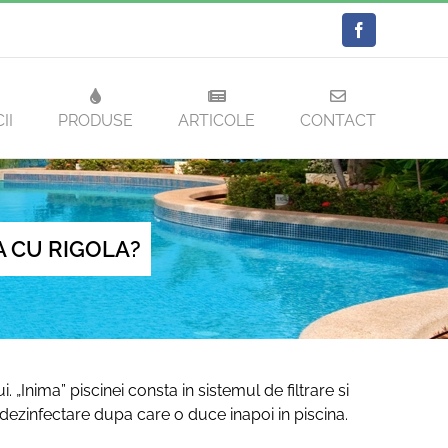
Facebook
II
PRODUSE
ARTICOLE
CONTACT
A CU RIGOLA?
. „Inima” piscinei consta in sistemul de filtrare si
, dezinfectare dupa care o duce inapoi in piscina.