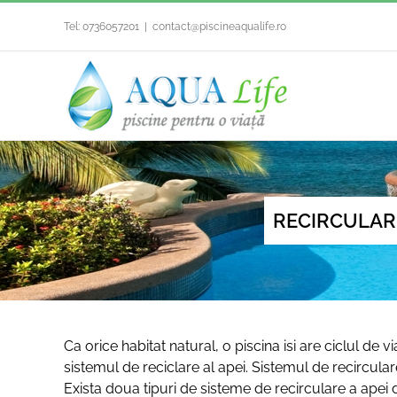
Skip
Tel:
0736057201
|
contact@piscineaqualife.ro
to
content
RECIRCULARE
Ca orice habitat natural, o piscina isi are ciclul de v
sistemul de reciclare al apei. Sistemul de recircular
Exista doua tipuri de sisteme de recirculare a apei 