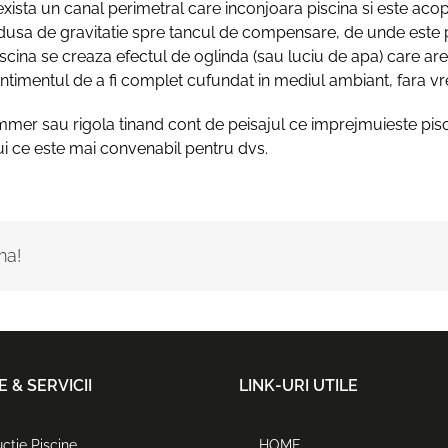
xista un canal perimetral care inconjoara piscina si este acop
ondusa de gravitatie spre tancul de compensare, de unde este pr
iscina se creaza efectul de oglinda (sau luciu de apa) care ar
entimentul de a fi complet cufundat in mediul ambiant, fara vre
mmer sau rigola tinand cont de peisajul ce imprejmuieste pis
ui ce este mai convenabil pentru dvs.
ma!
 & SERVICII
LINK-URI UTILE
ctie Piscine
HOME