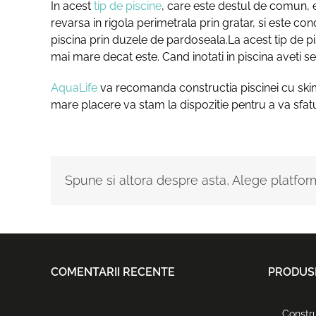
In acest
tip de piscine
, care este destul de comun, e
revarsa in rigola perimetrala prin gratar, si este c
piscina prin duzele de pardoseala.La acest tip de p
mai mare decat este. Cand inotati in piscina aveti s
AquaLife
va recomanda constructia piscinei cu ski
mare placere va stam la dispozitie pentru a va sfat
Spune si altora despre asta, Alege platfor
COMENTARII RECENTE
PRODUSE
Constru